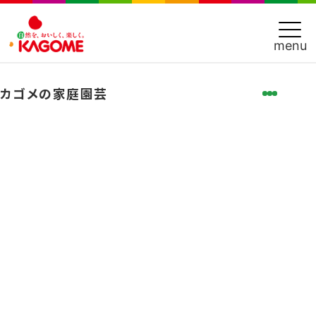
menu
カゴメの
家庭園芸
はじめてガイド
カゴメの想い
経験者の声
商品を探す
育て方
困ったときは
お店を探す