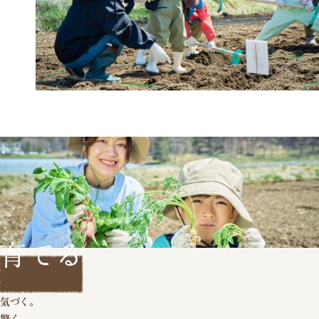
その他
周辺エリアガイド
イベント情報や畑の様子、
おすすめメニュー・商品を配信中！
育てる
さわる。
気づく。
驚く。