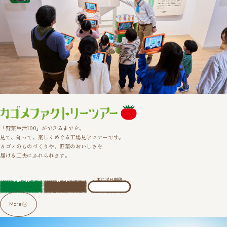
「野菜生活100」ができるまでを、
見て、知って、楽しくめぐる工場見学ツアーです。
カゴメのものづくりや、野菜のおいしさを
届ける工夫にふれられます。
事前予約
有料
主に平日開催
More