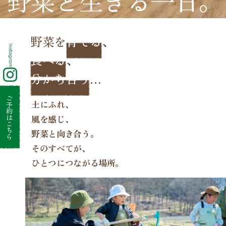
野菜と生きる一日。
アクセス
1日の楽しみ方
野菜を
育てる
、
Instagram
企業情報
食べる
、
分かち合う
…
企業情報
採用情報
ご予約はこちら
土にふれ、
お客様相談センター
風を感じ、
プライバシーポリシー
野菜と向き合う。
ソーシャルメディアポリシー
そのすべてが、
カスタマーハラスメント対応方針
ひとつにつながる場所。
事前予約
レストランのご予約
各種体験のご予約