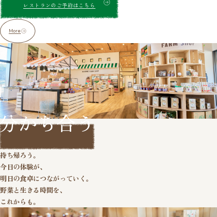
レストランのご予約はこちら
More
分かち合う
このおいしさを、
持ち帰ろう。
今日の体験が、
明日の食卓につながっていく。
野菜と生きる時間を、
これからも。