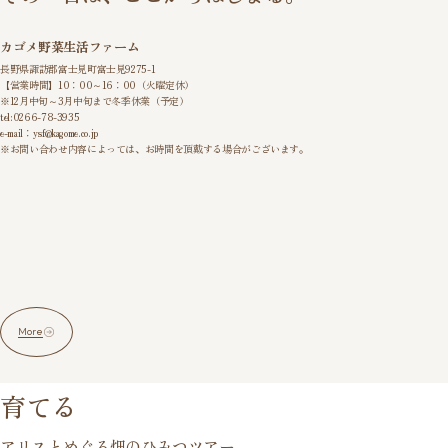
カゴメ野菜生活ファーム
長野県諏訪郡富士見町富士見9275-1
【営業時間】10：00～16：00（火曜定休）
※12月中旬～3月中旬まで冬季休業（予定）
tel:0266-78-3935
e-mail：ysf@kagome.co.jp
※お問い合わせ内容によっては、お時間を頂戴する場合がございます。
More
育てる
アリスとめぐる畑のひみつツアー