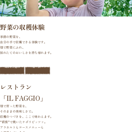
野菜の収穫体験
季節の野菜を、
自分の手で収穫できる体験です。
畑で野菜にふれ、
採れたてのおいしさを持ち帰れます。
当日申し込み
有料
レストラン
「IL FAGGIO」
畑で育った野菜を、
そのままの美味しさで。
収穫のつづきを、ここで味わえます。
“薪窯”で焼いたナポリピッツァ。
アラカルトもコースメニューも