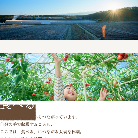
食べる
食べることは、
畑からつながっています。
自分の手で収穫することも、
ここでは「食べる」につながる
大切な体験。