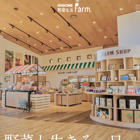
育てる
アリスとめぐる畑のひみつツアー
カゴメファクトリーツアー
食べる
野菜の収穫体験
レストラン「IL FAGGIO」
野菜生活ファームとは
エリアマップ
ご利用ガイド
Information