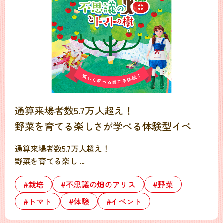
通算来場者数5.7万人超え！
野菜を育てる楽しさが学べる体験型イベ
通算来場者数5.7万人超え！
野菜を育てる楽し ...
#栽培
#不思議の畑のアリス
#野菜
#トマト
#体験
#イベント