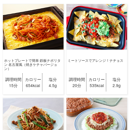
ホットプレートで簡単 鉄板ナポリタ
ミートソースでアレンジ！ナチョス
ン 名古屋風（焼きケチャバージョ
ン）
調理時間
カロリー
塩分
調理時間
カロリー
塩分
15分
654kcal
4.5g
20分
535kcal
2.9g