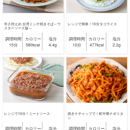
辛さ控えめ 台湾ミンチ焼きそば～ウ
レンジで簡単！10分タコライス
スターソース版～
調理時間
カロリー
塩分
調理時間
カロリー
塩分
15分
580kcal
4.4g
10分
477kcal
2.2g
レンジで10分！ミートソース
焼きケチャップで！町中華ナポリタ
ン
調理時間
カロリー
塩分
調理時間
カロリー
塩分