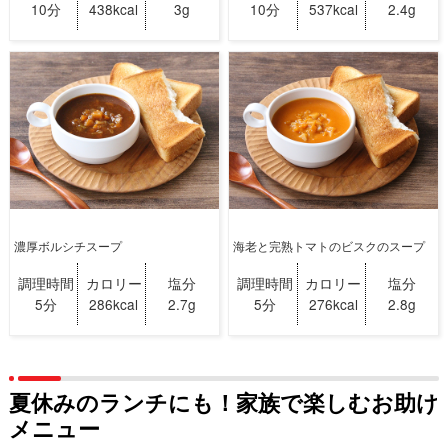
10分
438kcal
3g
10分
537kcal
2.4g
濃厚ボルシチスープ
海老と完熟トマトのビスクのスープ
調理時間
カロリー
塩分
調理時間
カロリー
塩分
5分
286kcal
2.7g
5分
276kcal
2.8g
夏休みのランチにも！家族で楽しむお助け
メニュー