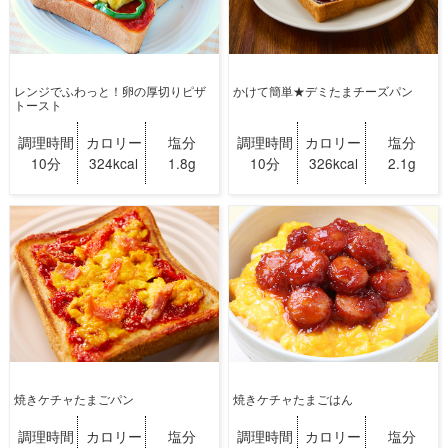
レンジでふわっと！卵の厚切りピザ
かけて簡単★デミたまチーズパン
トースト
調理時間
カロリー
塩分
調理時間
カロリー
塩分
10分
324kcal
1.8g
10分
326kcal
2.1g
焼きケチャたまごパン
焼きケチャたまごはん
調理時間
カロリー
塩分
調理時間
カロリー
塩分