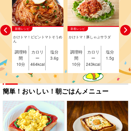
新着レシピ
新着レシピ
かけトマ！ビビントマトそうめ
かけトマ！豚しゃぶサラダ
ツ
ん
調理時
カロリ
塩分
調理時
カロリ
塩分
調
間
ー
3.6g
間
ー
1.5g
10分
464kcal
10分
243kcal
1
簡単！おいしい！朝ごはんメニュー