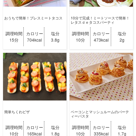
おうちで簡単！プレスミートタコス
10分で完成！ミートソースで簡単！
レタスｄｅタコスパーティ
調理時間
カロリー
塩分
調理時間
カロリー
塩分
15分
704kcal
3.8g
10分
473kcal
2g
簡単ちくわピザ
ベーコンとマッシュルームのパーテ
ィーパスタ
調理時間
カロリー
塩分
調理時間
カロリー
塩分
10分
165kcal
1.8g
10分
335kcal
1.7g