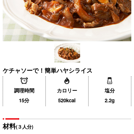
ケチャソーで！簡単ハヤシライス
調理時間
カロリー
塩分
15分
520kcal
2.2g
材料
(３人分)