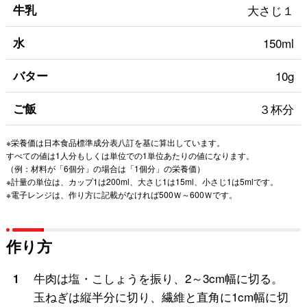
牛乳
大さじ１
水
150ml
バター
10g
ご飯
３杯分
※栄養価は日本食品標準成分表八訂を基に算出しています。
すべての値は1人分もしくは単位での1単位あたりの値になります。
（例：材料が「6個分」の場合は「1個分」の栄養価）
※計量の単位は、カップ1は200ml、大さじ1は15ml、小さじ1は5mlです。
※電子レンジは、作り方に記載がなければ500Ｗ～600Ｗです。
作り方
牛肉は塩・こしょうを振り、2～3cm幅に切る。
1
玉ねぎは縦半分に切り、繊維と直角に1cm幅に切