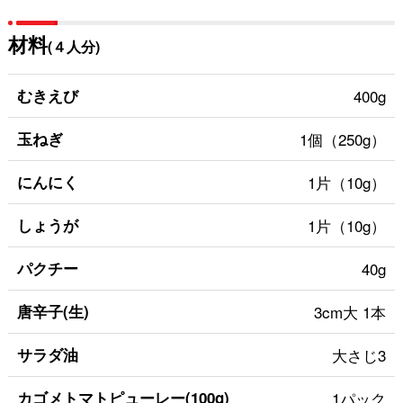
材料
(４人分)
むきえび
400g
玉ねぎ
1個（250g）
にんにく
1片（10g）
しょうが
1片（10g）
パクチー
40g
唐辛子(生)
3cm大 1本
サラダ油
大さじ3
カゴメトマトピューレー(100g)
1パック