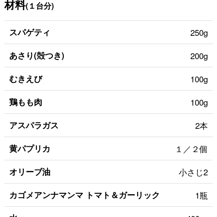
材料
(１台分)
スパゲティ
250g
あさり(殻つき)
200g
むきえび
100g
鶏もも肉
100g
アスパラガス
2本
黄パプリカ
１／２個
オリーブ油
小さじ2
カゴメアンナマンマ トマト＆ガーリック
1瓶