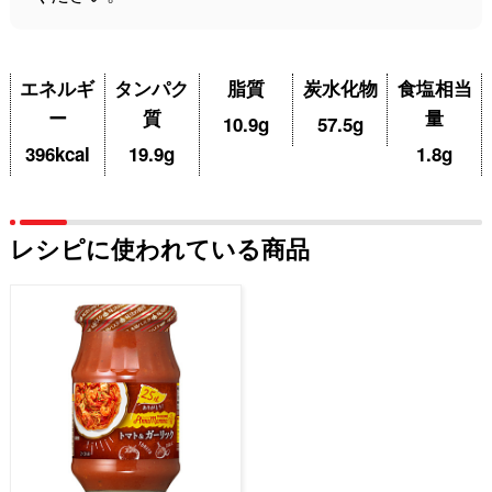
エネルギ
タンパク
脂質
炭水化物
食塩相当
ー
質
量
10.9g
57.5g
396kcal
19.9g
1.8g
レシピに使われている商品