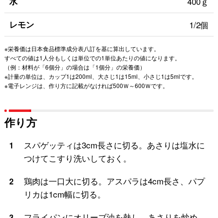
水
400ｇ
レモン
1/2個
※栄養価は日本食品標準成分表八訂を基に算出しています。
すべての値は1人分もしくは単位での1単位あたりの値になります。
（例：材料が「6個分」の場合は「1個分」の栄養価）
※計量の単位は、カップ1は200ml、大さじ1は15ml、小さじ1は5mlです。
※電子レンジは、作り方に記載がなければ500Ｗ～600Ｗです。
作り方
スパゲッティは3cm長さに切る。あさりは塩水に
1
つけてこすり洗いしておく。
鶏肉は一口大に切る。アスパラは4cm長さ、パプ
2
リカは1cm幅に切る。
フライパンにオリーブ油を熱し、あさりを炒め、
3