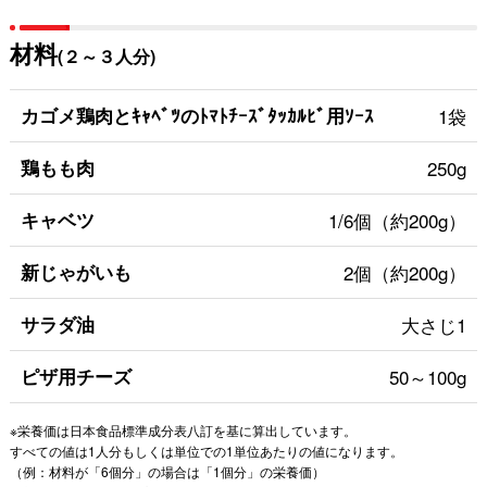
材料
(２～３人分)
カゴメ鶏肉とｷｬﾍﾞﾂのﾄﾏﾄﾁｰｽﾞﾀｯｶﾙﾋﾞ用ｿｰｽ
1袋
鶏もも肉
250g
キャベツ
1/6個（約200g）
新じゃがいも
2個（約200g）
サラダ油
大さじ1
ピザ用チーズ
50～100g
※栄養価は日本食品標準成分表八訂を基に算出しています。
すべての値は1人分もしくは単位での1単位あたりの値になります。
（例：材料が「6個分」の場合は「1個分」の栄養価）