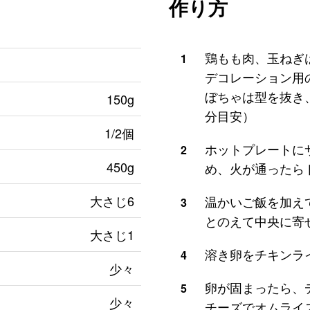
作り方
鶏もも肉、玉ねぎは
1
デコレーション用
ぼちゃは型を抜き、
150g
分目安）
1/2個
ホットプレートに
2
450g
め、火が通ったら
大さじ6
温かいご飯を加え
3
とのえて中央に寄
大さじ1
溶き卵をチキンラ
4
少々
卵が固まったら、
5
少々
チーズでオムライ