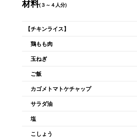
材料
(３～４人分)
【チキンライス】
鶏もも肉
玉ねぎ
ご飯
カゴメトマトケチャップ
サラダ油
塩
こしょう