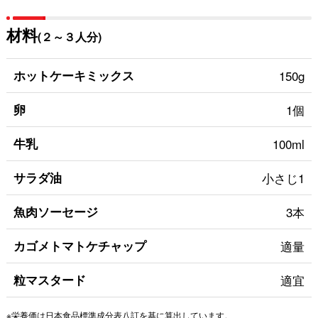
材料
(２～３人分)
ホットケーキミックス
150g
卵
1個
牛乳
100ml
サラダ油
小さじ1
魚肉ソーセージ
3本
カゴメトマトケチャップ
適量
粒マスタード
適宜
※栄養価は日本食品標準成分表八訂を基に算出しています。