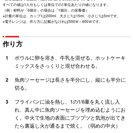
すべての値は1人分もしくは単位での1単位あたりの値になります。
（例：材料が「6個分」の場合は「1個分」の栄養価）
※計量の単位は、カップ1は200ml、大さじ1は15ml、小さじ1は5mlです。
※電子レンジは、作り方に記載がなければ500Ｗ～600Ｗです。
作り方
ボウルに卵を溶き、牛乳を混ぜる。ホットケーキ
1
ミックスをさっくりと混ぜ合わせる。
魚肉ソーセージは長さを半分にし、縦にも半分に
2
切る。
フライパンに油を熱し、1の1/6量を丸く流し入
3
れ、真ん中に魚肉ソーセージを埋め込むようにお
く。中火で生地の表面にプツプツと気泡が出てき
たら裏返し火が通るまで焼く。（弱めの中火）