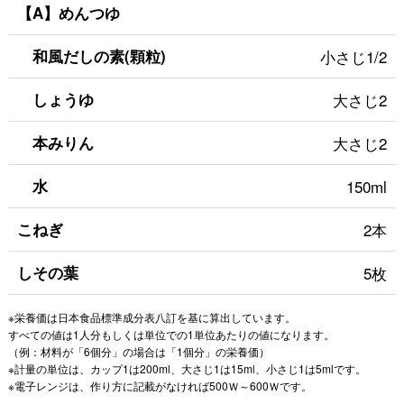
【A】めんつゆ
和風だしの素(顆粒)
小さじ1/2
しょうゆ
大さじ2
本みりん
大さじ2
水
150ml
こねぎ
2本
しその葉
5枚
※栄養価は日本食品標準成分表八訂を基に算出しています。
すべての値は1人分もしくは単位での1単位あたりの値になります。
（例：材料が「6個分」の場合は「1個分」の栄養価）
※計量の単位は、カップ1は200ml、大さじ1は15ml、小さじ1は5mlです。
※電子レンジは、作り方に記載がなければ500Ｗ～600Ｗです。