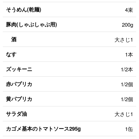
そうめん(乾麺)
4束
豚肉(しゃぶしゃぶ用)
200g
酒
大さじ1
なす
1本
ズッキーニ
1/2本
赤パプリカ
1/2個
黄パプリカ
1/2個
サラダ油
大さじ1
カゴメ基本のトマトソース295g
1缶