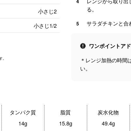
レンジから取り出
4
る。
小さじ2
サラダチキンと合
5
小さじ1/2
ワンポイントアド
です。
＊レンジ加熱の時間
い。
タンパク質
脂質
炭水化物
14g
15.8g
49.4g