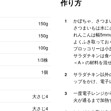
作り方
かぼちゃ、さつま
1
150g
さつまいもは水に
れんこんは幅5m
150g
よくふき取ってお
100g
ブロッコリーは小
サラダチキンは食
1/3株
＜A＞の材料を混
1個
サラダチキン以外
2
ップをかけ、電子レ
一度電子レンジか
3
大さじ4
火が通るまで加熱す
大さじ4