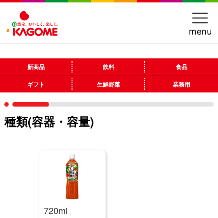
menu
新商品
飲料
食品
ギフト
生鮮野菜
業務用
種類(容器・容量)
720ml