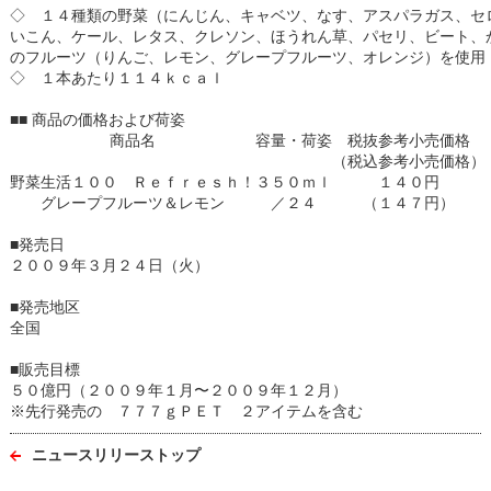
◇ １４種類の野菜（にんじん、キャベツ、なす、アスパラガス、セ
いこん、ケール、レタス、クレソン、ほうれん草、パセリ、ビート、
のフルーツ（りんご、レモン、グレープフルーツ、オレンジ）を使用
◇ １本あたり１１４ｋｃａｌ
■■ 商品の価格および荷姿
商品名
容量・荷姿
税抜参考小売価格
（税込参考小売価格）
野菜生活１００ Ｒｅｆｒｅｓｈ！
３５０ｍｌ
１４０円
グレープフルーツ＆レモン
／２４
（１４７円）
■発売日
２００９年３月２４日（火）
■発売地区
全国
■販売目標
５０億円（２００９年１月〜２００９年１２月）
※先行発売の ７７７ｇＰＥＴ ２アイテムを含む
ニュースリリーストップ