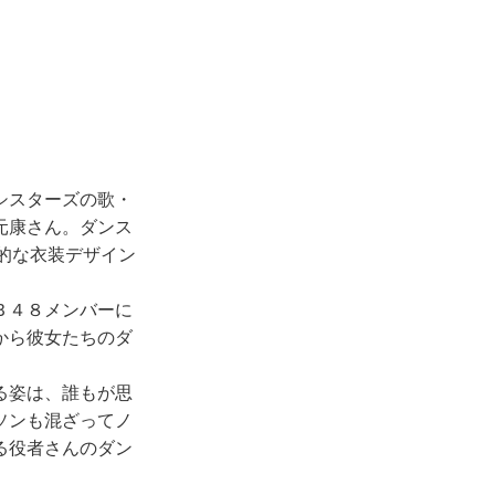
シスターズの歌・
元康さん。ダンス
創的な衣装デザイン
Ｂ４８メンバーに
から彼女たちのダ
る姿は、誰もが思
ソンも混ざってノ
る役者さんのダン