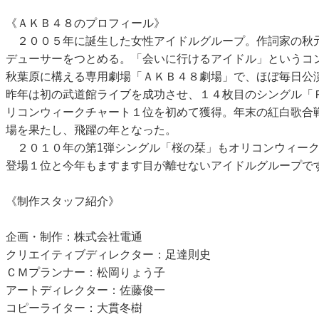
《ＡＫＢ４８のプロフィール》
２００５年に誕生した女性アイドルグループ。作詞家の秋
デューサーをつとめる。「会いに行けるアイドル」というコ
秋葉原に構える専用劇場「ＡＫＢ４８劇場」で、ほぼ毎日公
昨年は初の武道館ライブを成功させ、１４枚目のシングル「
リコンウィークチャート１位を初めて獲得。年末の紅白歌合
場を果たし、飛躍の年となった。
２０１０年の第1弾シングル「桜の栞」もオリコンウィーク
登場１位と今年もますます目が離せないアイドルグループで
《制作スタッフ紹介》
企画・制作：株式会社電通
クリエイティブディレクター：足達則史
ＣＭプランナー：松岡りょう子
アートディレクター：佐藤俊一
コピーライター：大貫冬樹