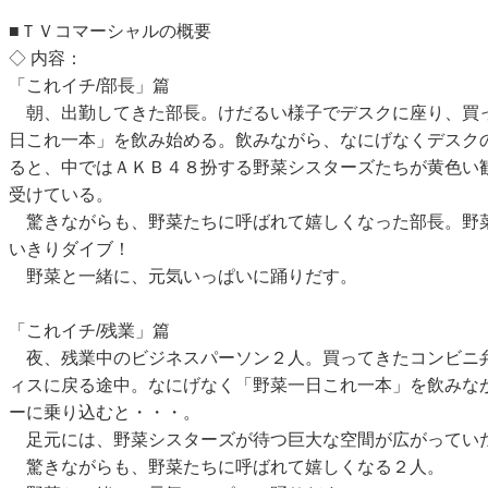
■ＴＶコマーシャルの概要
◇ 内容：
「これイチ/部長」篇
朝、出勤してきた部長。けだるい様子でデスクに座り、買
日これ一本」を飲み始める。飲みながら、なにげなくデスク
ると、中ではＡＫＢ４８扮する野菜シスターズたちが黄色い
受けている。
驚きながらも、野菜たちに呼ばれて嬉しくなった部長。野
いきりダイブ！
野菜と一緒に、元気いっぱいに踊りだす。
「これイチ/残業」篇
夜、残業中のビジネスパーソン２人。買ってきたコンビニ
ィスに戻る途中。なにげなく「野菜一日これ一本」を飲みな
ーに乗り込むと・・・。
足元には、野菜シスターズが待つ巨大な空間が広がってい
驚きながらも、野菜たちに呼ばれて嬉しくなる２人。