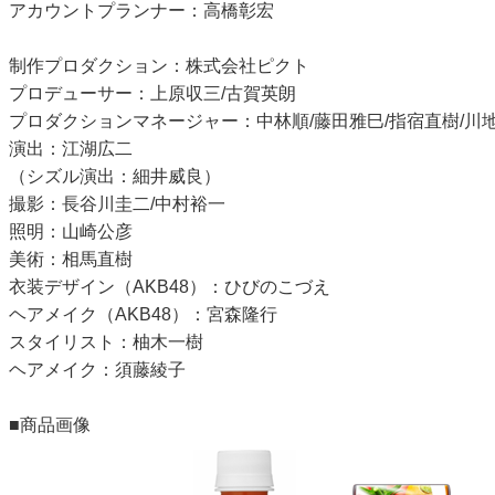
アカウントプランナー：高橋彰宏
制作プロダクション：株式会社ピクト
プロデューサー：上原収三/古賀英朗
プロダクションマネージャー：中林順/藤田雅巳/指宿直樹/川
演出：江湖広二
（シズル演出：細井威良）
撮影：長谷川圭二/中村裕一
照明：山崎公彦
美術：相馬直樹
衣装デザイン（AKB48）：ひびのこづえ
ヘアメイク（AKB48）：宮森隆行
スタイリスト：柚木一樹
ヘアメイク：須藤綾子
■商品画像