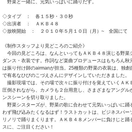
野菜と一緒に、元気いっぱいに踊りだす。
◇タイプ ： 各１５秒・３０秒
◇出演者 ： ＡＫＢ４８
◇放映開始 ： ２０１０年５月１０日（月）~ 全国にて
《制作スタッフより見どころのご紹介》
今回の見どころは、なんといってもＡＫＢ４８演じる野菜
ダンス・衣装です。作詞など楽曲プロデュースはもちろん秋
は振り付け師のairmanが担当。25種類の野菜の衣装は、独
で有名なひびのこづえさんにデザインしていただきました。
撮影現場では、その場で次々に振り付けを覚えていくＡＫ
圧倒されながら、カメラも２台用意し、さまざまなアングル
ンスシーンを切り取りました。
野菜シスターズが、野菜の歌に合わせて元気いっぱいに踊
わず飛び込みたくなるはず！ラストカットは、ビジネスパー
リノリで踊りまくります。ＡＫＢ４８メンバーに負けじと踊
スに、ご注目ください！