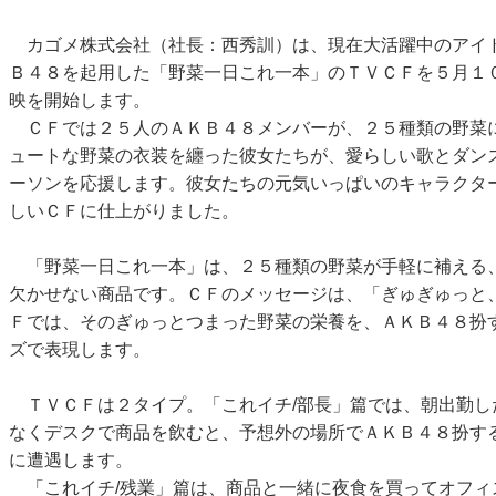
カゴメ株式会社（社長：西秀訓）は、現在大活躍中のアイ
Ｂ４８を起用した「野菜一日これ一本」のＴＶＣＦを５月１
映を開始します。
ＣＦでは２５人のＡＫＢ４８メンバーが、２５種類の野菜
ュートな野菜の衣装を纏った彼女たちが、愛らしい歌とダン
ーソンを応援します。彼女たちの元気いっぱいのキャラクタ
しいＣＦに仕上がりました。
「野菜一日これ一本」は、２５種類の野菜が手軽に補える
欠かせない商品です。ＣＦのメッセージは、「ぎゅぎゅっと
Ｆでは、そのぎゅっとつまった野菜の栄養を、ＡＫＢ４８扮
ズで表現します。
ＴＶＣＦは２タイプ。「これイチ/部長」篇では、朝出勤し
なくデスクで商品を飲むと、予想外の場所でＡＫＢ４８扮す
に遭遇します。
「これイチ/残業」篇は、商品と一緒に夜食を買ってオフィ