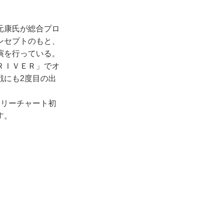
元康氏が総合プロ
ンセプトのもと、
演を行っている。
ＲＩＶＥＲ」でオ
戦にも2度目の出
リーチャート初
す。