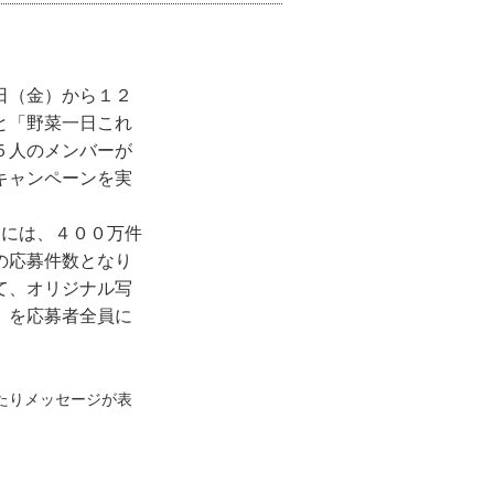
日（金）から１２
と「野菜一日これ
５人のメンバーが
キャンペーンを実
には、４００万件
の応募件数となり
て、オリジナル写
）を応募者全員に
たりメッセージが表