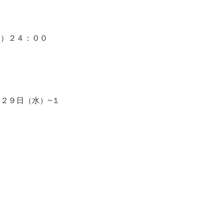
金）２４：００
２９日（水）~１