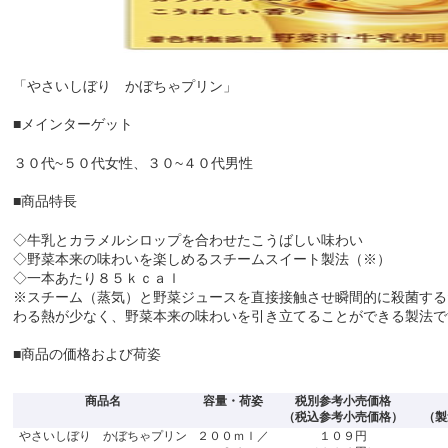
「やさいしぼり かぼちゃプリン」
■メインターゲット
３０代~５０代女性、３０~４０代男性
■商品特長
◇牛乳とカラメルシロップを合わせたこうばしい味わい
◇野菜本来の味わいを楽しめるスチームスイート製法（※）
◇一本あたり８５ｋｃａｌ
※スチーム（蒸気）と野菜ジュースを直接接触させ瞬間的に殺菌する
わる熱が少なく、野菜本来の味わいを引き立てることができる製法で
■商品の価格および荷姿
商品名
容量・荷姿
税別参考小売価格
（税込参考小売価格）
（製
やさいしぼり かぼちゃプリン
２００ｍｌ／
１０９円