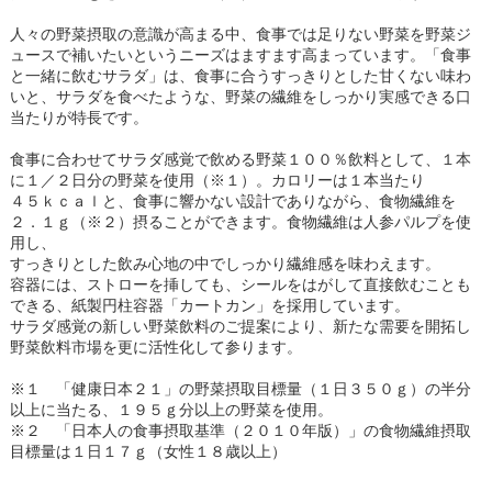
人々の野菜摂取の意識が高まる中、食事では足りない野菜を野菜ジ
ュースで補いたいというニーズはますます高まっています。「食事
と一緒に飲むサラダ」は、食事に合うすっきりとした甘くない味わ
いと、サラダを食べたような、野菜の繊維をしっかり実感できる口
当たりが特長です。
食事に合わせてサラダ感覚で飲める野菜１００％飲料として、１本
に１／２日分の野菜を使用（※１）。カロリーは１本当たり
４５ｋｃａｌと、食事に響かない設計でありながら、食物繊維を
２．１ｇ（※２）摂ることができます。食物繊維は人参パルプを使
用し、
すっきりとした飲み心地の中でしっかり繊維感を味わえます。
容器には、ストローを挿しても、シールをはがして直接飲むことも
できる、紙製円柱容器「カートカン」を採用しています。
サラダ感覚の新しい野菜飲料のご提案により、新たな需要を開拓し
野菜飲料市場を更に活性化して参ります。
※１ 「健康日本２１」の野菜摂取目標量（１日３５０ｇ）の半分
以上に当たる、１９５ｇ分以上の野菜を使用。
※２ 「日本人の食事摂取基準（２０１０年版）」の食物繊維摂取
目標量は１日１７ｇ（女性１８歳以上）