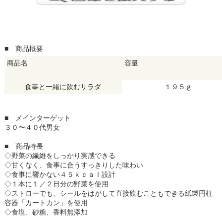
■ 商品概要
商品名
容量
食事と一緒に飲むサラダ
１９５ｇ
■
メインターゲット
３０〜４０代男女
■ 商品特長
◇野菜の繊維をしっかり実感できる
◇甘くなく、食事に合うすっきりした味わい
◇食事に響かない４５ｋｃａｌ設計
◇１本に１／２日分の野菜を使用
◇ストローでも、シールをはがして直接飲むこともできる紙製円柱
容器「カートカン」を使用
◇食塩、砂糖、香料無添加