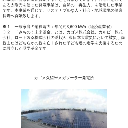
ある太陽光を使った発電事業は、自然の「再生力」を活用した事業
です。本事業を通じて、サステナブルな人・社会・地球環境の健康
長寿へ貢献致します。
※１ 一般家庭の消費電力：年間約3,600 kWh（経済産業省）
※２ 「みちのく未来基金」とは、カゴメ株式会社、カルビー株式
会社、ロート製薬株式会社の3社が、東日本大震災において被災し両
親またはどちらかの親を亡くされた子ども達の進学を支援するため
に設立した奨学基金です
カゴメ久留米メガソーラー発電所