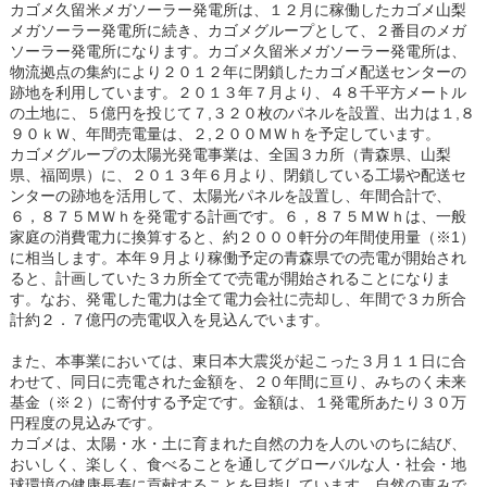
カゴメ久留米メガソーラー発電所は、１２月に稼働したカゴメ山梨
メガソーラー発電所に続き、カゴメグループとして、２番目のメガ
ソーラー発電所になります。カゴメ久留米メガソーラー発電所は、
物流拠点の集約により２０１２年に閉鎖したカゴメ配送センターの
跡地を利用しています。２０１３年７月より、４８千平方メートル
の土地に、５億円を投じて７,３２０枚のパネルを設置、出力は１,８
９０ｋＷ、年間売電量は、２,２００ＭＷｈを予定しています。
カゴメグループの太陽光発電事業は、全国３カ所（青森県、山梨
県、福岡県）に、２０１３年６月より、閉鎖している工場や配送セ
ンターの跡地を活用して、太陽光パネルを設置し、年間合計で、
６，８７５ＭＷｈを発電する計画です。６，８７５ＭＷｈは、一般
家庭の消費電力に換算すると、約２０００軒分の年間使用量（※1）
に相当します。本年９月より稼働予定の青森県での売電が開始され
ると、計画していた３カ所全てで売電が開始されることになりま
す。なお、発電した電力は全て電力会社に売却し、年間で３カ所合
計約２．７億円の売電収入を見込んでいます。
また、本事業においては、東日本大震災が起こった３月１１日に合
わせて、同日に売電された金額を、２０年間に亘り、みちのく未来
基金（※２）に寄付する予定です。金額は、１発電所あたり３０万
円程度の見込みです。
カゴメは、太陽・水・土に育まれた自然の力を人のいのちに結び、
おいしく、楽しく、食べることを通してグローバルな人・社会・地
球環境の健康長寿に貢献することを目指しています。自然の恵みで