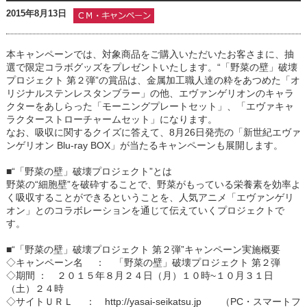
2015年8月13日
本キャンペーンでは、対象商品をご購入いただいたお客さまに、抽
選で限定コラボグッズをプレゼントいたします。“「野菜の壁」破壊
プロジェクト 第２弾”の賞品は、金属加工職人達の粋をあつめた
「オ
リジナルステンレスタンブラー」
の他、エヴァンゲリオンのキャラ
クターをあしらった
「モーニングプレートセット」
、
「エヴァキャ
ラクターストローチャームセット」
になります。
なお、吸収に関するクイズに答えて、8月26日発売の「新世紀エヴァ
ンゲリオン Blu-ray BOX」が当たるキャンペーンも展開します。
■
“「野菜の壁」破壊プロジェクト”とは
野菜の“細胞壁”を破砕することで、野菜がもっている栄養素を効率よ
く吸収することができるということを、人気アニメ「エヴァンゲリ
オン」とのコラボレーションを通じて伝えていくプロジェクトで
す。
■“
「野菜の壁」破壊プロジェクト 第２弾”キャンペーン実施概要
◇キャンペーン名 ： 「野菜の壁」破壊プロジェクト 第２弾
◇期間 ： ２０１５年８月２４日（月）１０時~１０月３１日
（土）２４時
◇サイトＵＲＬ ： http://yasai-seikatsu.jp （PC・スマートフ