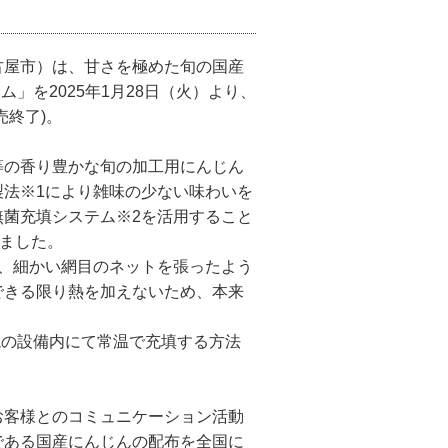
古屋市）は、甘さを極めた旬の国産
」を2025年1月28日（火）より、
売終了)。
等の香り豊かな旬の加工用にんじん
法※1により雑味の少ない味わいを
菌充填システム※2を活用すること
しました。
、細かい網目のネットを張ったよう
できる限り熱を加えないため、本来
境の設備内にて常温で充填する方法
お客様とのコミュニケーション活動
である国産にんじんの配布を全国に