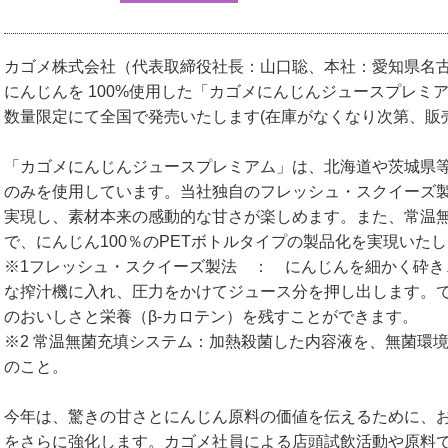
カゴメ株式会社（代表取締役社長：山口聡、本社：愛知県名
にんじんを 100%使用した「カゴメにんじんジュースプレミアム
数量限定にて全国で発売いたします(在庫がなくなり次第、販
「カゴメにんじんジュースプレミアム」は、北海道や茨城県
のみを使用しています。当社独自のフレッシュ・スクイーズ製
実現し、素材本来の感動的な甘さが楽しめます。また、常温無
で、にんじん100％のPETボトルタイプの製品化を実現いた
※1フレッシュ・スクイーズ製法 ： にんじんを細かく砕き
な搾汁機に入れ、圧力をかけてジュース分を押し出します。
のおいしさと栄養（β-カロテン）を残すことができます。
※2 常温無菌充填システム：加熱殺菌した内容液を、無菌環
のこと。
今年は、驚きの甘さとにんじん原料の価値を伝えるために、
をさらに強化します。カゴメ社員による店頭試飲活動や原料