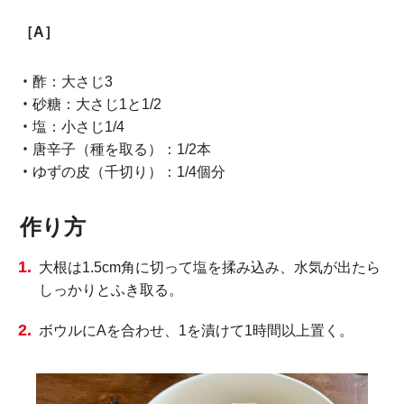
［A］
酢：大さじ3
砂糖：大さじ1と1/2
塩：小さじ1/4
唐辛子（種を取る）：1/2本
ゆずの皮（千切り）：1/4個分
作り方
大根は1.5cm角に切って塩を揉み込み、水気が出たら
しっかりとふき取る。
ボウルにAを合わせ、1を漬けて1時間以上置く。