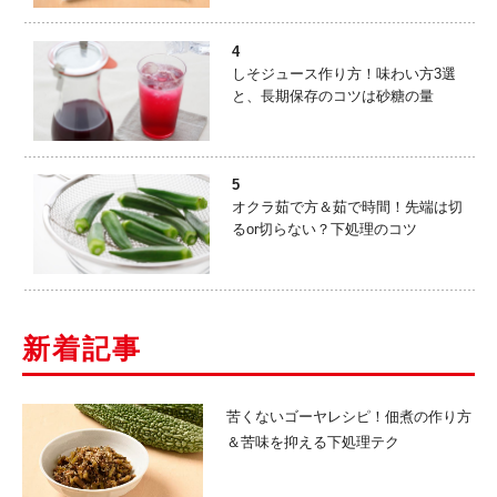
4
しそジュース作り方！味わい方3選
と、長期保存のコツは砂糖の量
5
オクラ茹で方＆茹で時間！先端は切
るor切らない？下処理のコツ
新着記事
苦くないゴーヤレシピ！佃煮の作り方
＆苦味を抑える下処理テク