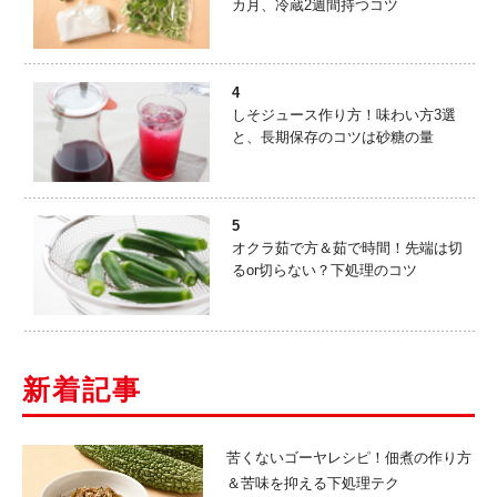
カ月、冷蔵2週間持つコツ
4
しそジュース作り方！味わい方3選
と、長期保存のコツは砂糖の量
5
オクラ茹で方＆茹で時間！先端は切
るor切らない？下処理のコツ
新着記事
苦くないゴーヤレシピ！佃煮の作り方
＆苦味を抑える下処理テク