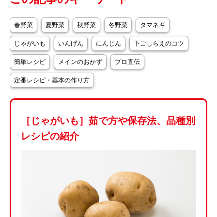
春野菜
夏野菜
秋野菜
冬野菜
タマネギ
じゃがいも
いんげん
にんじん
下ごしらえのコツ
簡単レシピ
メインのおかず
プロ直伝
定番レシピ・基本の作り方
［じゃがいも］茹で方や保存法、品種別
レシピの紹介