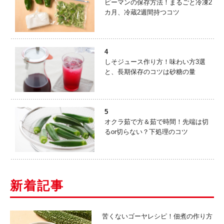
ピーマンの保存方法！まるごと冷凍2
カ月、冷蔵2週間持つコツ
4
しそジュース作り方！味わい方3選
と、長期保存のコツは砂糖の量
5
オクラ茹で方＆茹で時間！先端は切
るor切らない？下処理のコツ
新着記事
苦くないゴーヤレシピ！佃煮の作り方