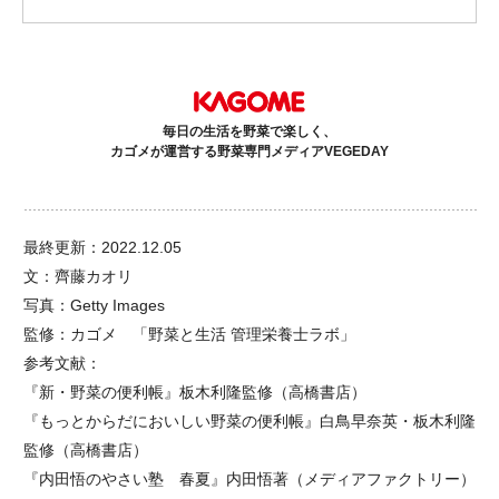
毎日の生活を野菜で楽しく、
カゴメが運営する野菜専門メディアVEGEDAY
最終更新：2022.12.05
文：齊藤カオリ
写真：Getty Images
監修：カゴメ 「野菜と生活 管理栄養士ラボ」
参考文献：
『新・野菜の便利帳』板木利隆監修（高橋書店）
『もっとからだにおいしい野菜の便利帳』白鳥早奈英・板木利隆
監修（高橋書店）
『内田悟のやさい塾 春夏』内田悟著（メディアファクトリー）