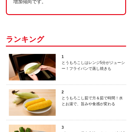
増加傾向です。
ランキング
1
とうもろこしはレンジ5分がジューシ
ー！フライパンで蒸し焼きも
2
とうもろこし茹で方＆茹で時間！水
とお湯で、旨みや食感が変わる
3