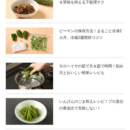
＆苦味を抑える下処理テク
ピーマンの保存方法！まるごと冷凍2
カ月、冷蔵2週間持つコツ
モロヘイヤの茹で方＆茹で時間！刻み
方とおいしい簡単レシピも
いんげんのごま和えレシピ！プロ直伝
の黄金比で失敗しない！