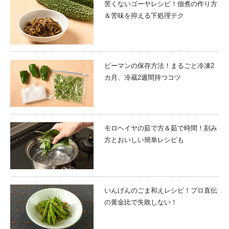
苦くないゴーヤレシピ！佃煮の作り方
＆苦味を抑える下処理テク
ピーマンの保存方法！まるごと冷凍2
カ月、冷蔵2週間持つコツ
モロヘイヤの茹で方＆茹で時間！刻み
方とおいしい簡単レシピも
いんげんのごま和えレシピ！プロ直伝
の黄金比で失敗しない！