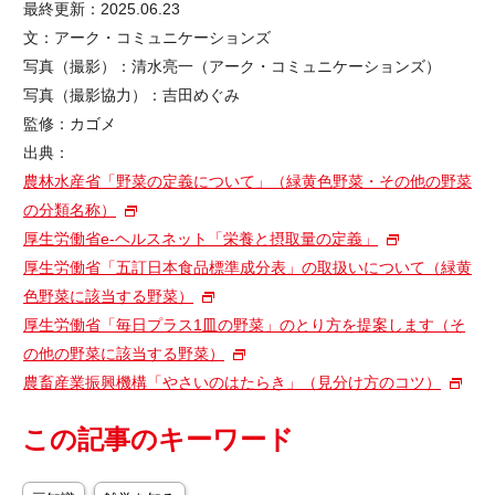
最終更新：2025.06.23
文：アーク・コミュニケーションズ
写真（撮影）：清水亮一（アーク・コミュニケーションズ）
写真（撮影協力）：吉田めぐみ
監修：カゴメ
出典：
農林水産省「野菜の定義について」（緑黄色野菜・その他の野菜
の分類名称）
厚生労働省e-ヘルスネット「栄養と摂取量の定義」
厚生労働省「五訂日本食品標準成分表」の取扱いについて（緑黄
色野菜に該当する野菜）
厚生労働省「毎日プラス1皿の野菜」のとり方を提案します（そ
の他の野菜に該当する野菜）
農畜産業振興機構「やさいのはたらき」（見分け方のコツ）
この記事のキーワード