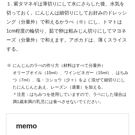
１. 紫タマネギは薄切りにして水にさらした後、水気を
切っておく。にんじんは細切りにしてお好みのドレッシ
ング（分量外）で和えるかラぺ（※）にし、トマトは
1cm程度の輪切り、茹で卵は粗みじん切りにしてマヨネ
ーズ（分量外）で和えます。アボカドは、薄くスライス
する。
にんじんのラぺの作り方（材料はすべて分量外）
オリーブオイル（15ml）、ワインビネガー（15ml）、はちみ
つ（7ml）、塩・コショウ（少々）をよく混ぜて細切りにし
たにんじんとあえ、レーズン（適量）を加える。
＊注意：はちみつを使用していますので、ラペにした場合は
満1歳未満の乳児には食べさせないでください。
memo