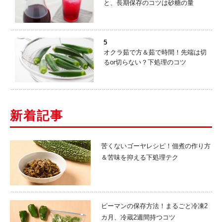
と、長期保存のコツは砂糖の量
5
オクラ茹で方＆茹で時間！先端は切
るor切らない？下処理のコツ
新着記事
苦くないゴーヤレシピ！佃煮の作り方
＆苦味を抑える下処理テク
ピーマンの保存方法！まるごと冷凍2
カ月、冷蔵2週間持つコツ